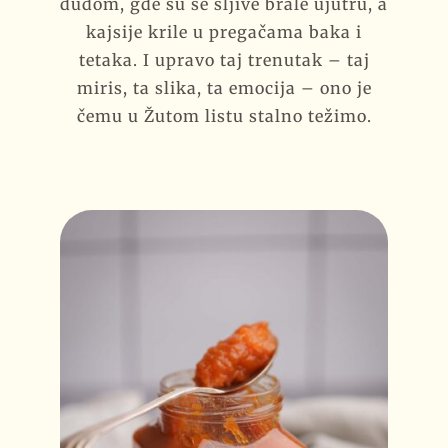
dudom, gde su se šljive brale ujutru, a
kajsije krile u pregačama baka i
tetaka. I upravo taj trenutak – taj
miris, ta slika, ta emocija – ono je
čemu u Žutom listu stalno težimo.