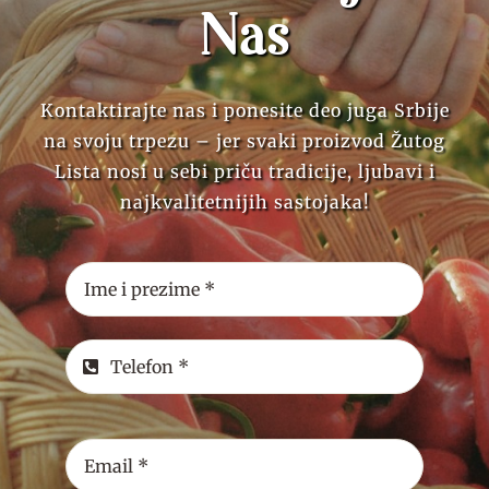
Nas
Kontaktirajte nas i ponesite deo juga Srbije
na svoju trpezu – jer svaki proizvod Žutog
Lista nosi u sebi priču tradicije, ljubavi i
najkvalitetnijih sastojaka!