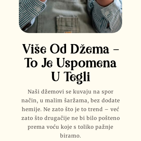
Više Od Džema –
To Je Uspomena
U Tegli
Naši džemovi se kuvaju na spor
način, u malim šaržama, bez dodate
hemije. Ne zato što je to trend – već
zato što drugačije ne bi bilo pošteno
prema voću koje s toliko pažnje
biramo.