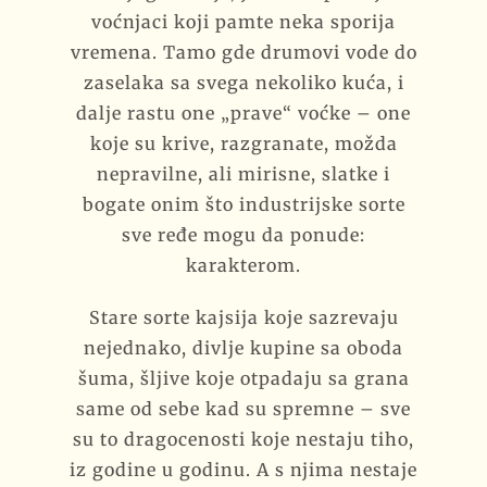
voćnjaci koji pamte neka sporija
vremena. Tamo gde drumovi vode do
zaselaka sa svega nekoliko kuća, i
dalje rastu one „prave“ voćke – one
koje su krive, razgranate, možda
nepravilne, ali mirisne, slatke i
bogate onim što industrijske sorte
sve ređe mogu da ponude:
karakterom.
Stare sorte kajsija koje sazrevaju
nejednako, divlje kupine sa oboda
šuma, šljive koje otpadaju sa grana
same od sebe kad su spremne – sve
su to dragocenosti koje nestaju tiho,
iz godine u godinu. A s njima nestaje