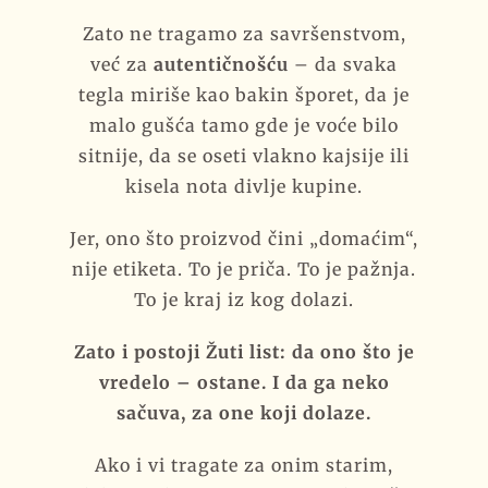
Zato ne tragamo za savršenstvom,
već za
autentičnošću
– da svaka
tegla miriše kao bakin šporet, da je
malo gušća tamo gde je voće bilo
sitnije, da se oseti vlakno kajsije ili
kisela nota divlje kupine.
Jer, ono što proizvod čini „domaćim“,
nije etiketa. To je priča. To je pažnja.
To je kraj iz kog dolazi.
Zato i postoji Žuti list: da ono što je
vredelo – ostane. I da ga neko
sačuva, za one koji dolaze.
Ako i vi tragate za onim starim,