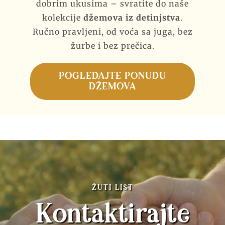
dobrim ukusima – svratite do naše
kolekcije
džemova iz detinjstva
.
Ručno pravljeni, od voća sa juga, bez
žurbe i bez prečica.
POGLEDAJTE PONUDU
DŽEMOVA
ŽUTI LIST
Kontaktirajte