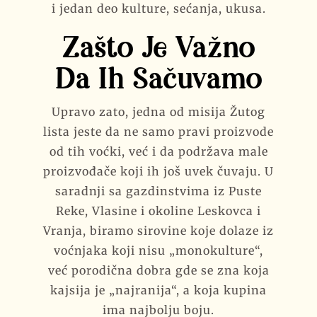
i jedan deo kulture, sećanja, ukusa.
Zašto Je Važno
Da Ih Sačuvamo
Upravo zato, jedna od misija Žutog
lista jeste da ne samo pravi proizvode
od tih voćki, već i da podržava male
proizvođače koji ih još uvek čuvaju. U
saradnji sa gazdinstvima iz Puste
Reke, Vlasine i okoline Leskovca i
Vranja, biramo sirovine koje dolaze iz
voćnjaka koji nisu „monokulture“,
već porodična dobra gde se zna koja
kajsija je „najranija“, a koja kupina
ima najbolju boju.