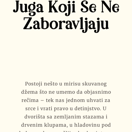
KONTAKT
Juga Koji Se Ne
KORPA
Zaboravljaju
ENGLISH
Postoji nešto u mirisu skuvanog
džema što ne umemo da objasnimo
rečima – tek nas jednom uhvati za
srce i vrati pravo u detinjstvo. U
dvorišta sa zemljanim stazama i
drvenim klupama, u hladovinu pod