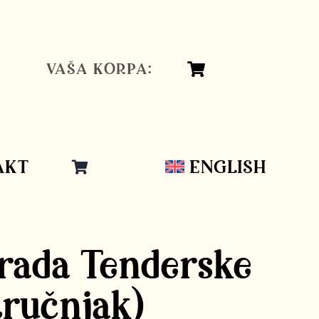
VAŠA KORPA:
AKT
ENGLISH
zrada Tenderske
tručnjak)