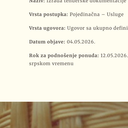
Naziv:
Izrada tenderske dokumentacije 
Vrsta postupka:
Pojedinačna – Usluge
Vrsta ugovora:
Ugovor sa ukupno defi
Datum objave:
04.05.2026.
Rok za podnošenje ponuda:
12.05.2026.
srpskom vremenu