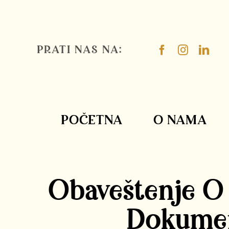
Skip
to
content
PRATI NAS NA:
POČETNA
O NAMA
Obaveštenje O 
Dokument