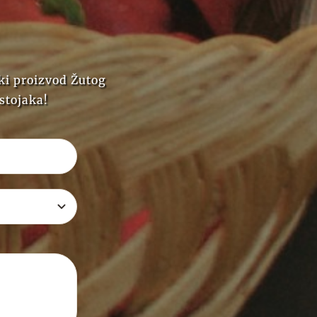
aki proizvod Žutog
astojaka!