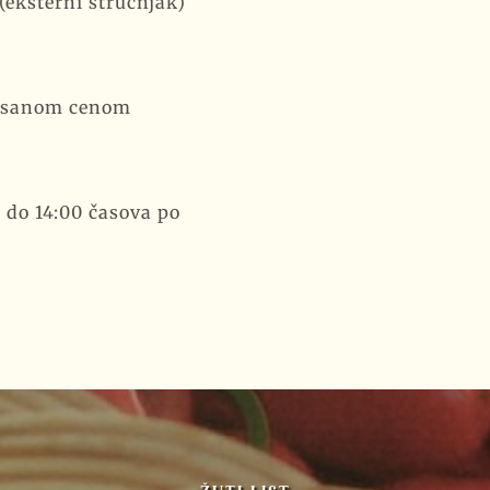
(eksterni stručnjak)
nisanom cenom
 do 14:00 časova po