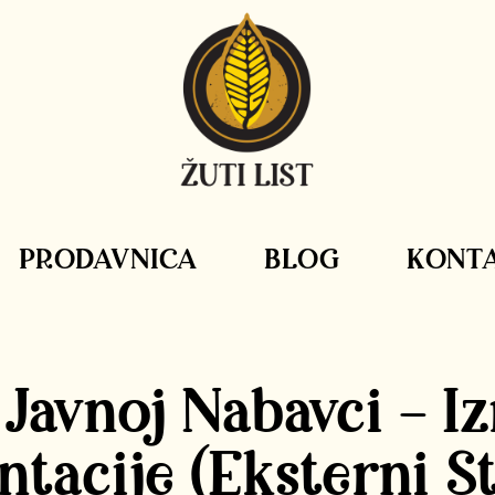
PRODAVNICA
BLOG
KONT
Javnoj Nabavci – I
acije (eksterni S