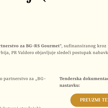
rtnerstvo za BG-RS Gourmet
“, sufinansiranog kroz
rbija, PR Valdoro objavljuje sledeći postupak nabavk
 partnerstvo za „BG-
Tenderska dokumentaci
nastavku:
PREUZMI T