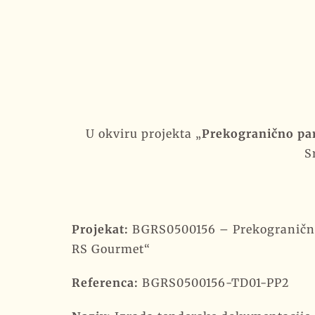
U okviru projekta „
Prekogranično pa
S
Projekat:
BGRS0500156 – Prekogranično
RS Gourmet“
Referenca:
BGRS0500156-TD01-PP2